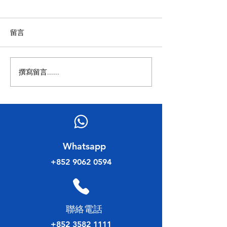
留言
拜訪香港律師會
撰寫留言......
「北都新引擎・特區新機
遇」——北部都會區發展策
略研討會
​Whatsapp
+852 9062 0594
​聯絡電話
+852 3582 1111