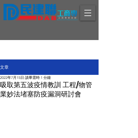
文章
2022年7月15日
讀畢需時 1 分鐘
吸取第五波疫情教訓 工程/物管
業妙法堵塞防疫漏洞研討會