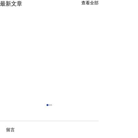
查看全部
最新文章
特區政府駐內地辦事處
有關《2022 年
訂）條例草案》
黃英豪議員問： 特區政府駐內
留言
地辦事處的工作除負責推動經
民建聯工商專業委
貿、促進投資和支援港商外，