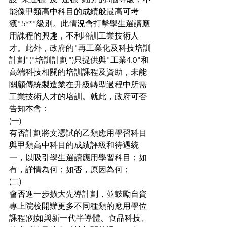
能像甲類高中科目的成績般最高可考
獲"5**"級別。此情況會打擊學生選讀應
用課程的興趣，不利培訓工業技術人
才。此外，政府的"再工業化及科技培訓
計劃"("培訓計劃")只提供與"工業4.0"和
高端科技相關的培訓課程及資助，未能
關顧傳統製造業在升級轉型過程中所需
工業技術人才的培訓。就此，政府可否
告知本會：
(一)
有否計劃將文憑試的乙類應用學習科目
與甲類高中科目的成績評級和待遇統
一，以吸引學生選讀應用學習科目；如
有，詳情為何；如否，原因為何；
(二)
會否進一步擴大先導計劃，並鼓勵自資
專上院校開辦更多不同種類的應用學位
課程(例如與新一代半導體、食品科技、