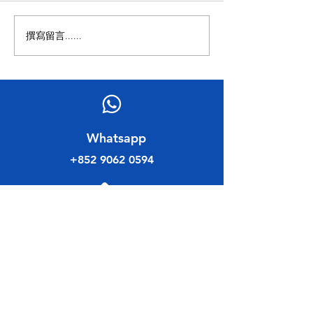
法會議員 周浩鼎
更包括促進香港與內地省市在
版權條例修訂法案
不同範疇的聯繫交流、推廣香
去信，並就條例草
撰寫留言......
港，以及聯繫在內地學習、就
見。就新修訂的草
業和居住的港人。就此，政府
能幫助被侵權人士
可否告知本會： (一) 鑒於駐粵
權者申索額外損害
經濟貿易辦事處("駐粵辦")將
舉證經濟損失往往
設立"粵港澳大灣區發展推廣
難，我們期望當局
中...
否有考慮參考採用
​Whatsapp
模式，定明法定...
+852 9062 0594
​聯絡電話
+852 3582 1111