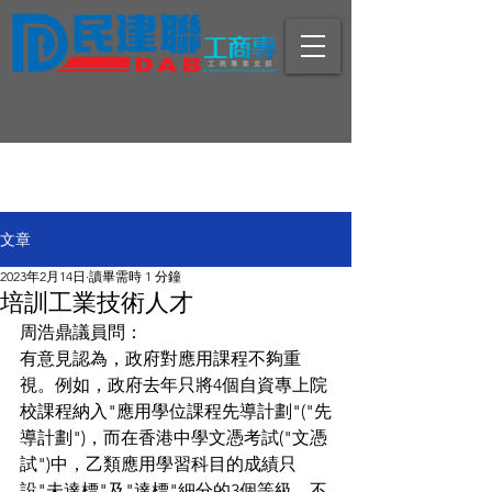
文章
2023年2月14日
讀畢需時 1 分鐘
培訓工業技術人才
周浩鼎議員問：
有意見認為，政府對應用課程不夠重
視。例如，政府去年只將4個自資專上院
校課程納入"應用學位課程先導計劃"("先
導計劃")，而在香港中學文憑考試("文憑
試")中，乙類應用學習科目的成績只
設"未達標"及"達標"細分的3個等級，不