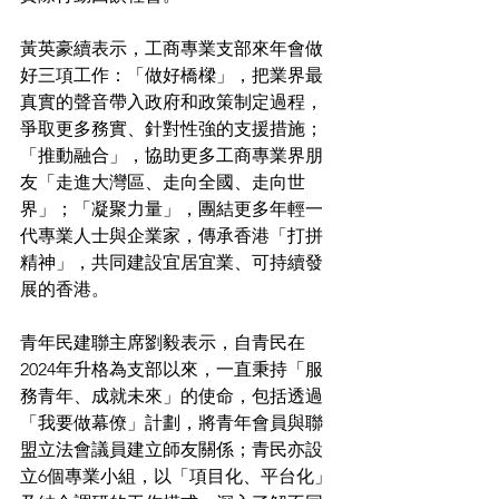
黃英豪續表示，工商專業支部來年會做
好三項工作：「做好橋樑」，把業界最
真實的聲音帶入政府和政策制定過程，
爭取更多務實、針對性強的支援措施；
「推動融合」，協助更多工商專業界朋
友「走進大灣區、走向全國、走向世
界」；「凝聚力量」，團結更多年輕一
代專業人士與企業家，傳承香港「打拼
精神」，共同建設宜居宜業、可持續發
展的香港。
青年民建聯主席劉毅表示，自青民在
2024年升格為支部以來，一直秉持「服
務青年、成就未來」的使命，包括透過
「我要做幕僚」計劃，將青年會員與聯
盟立法會議員建立師友關係；青民亦設
立6個專業小組，以「項目化、平台化」