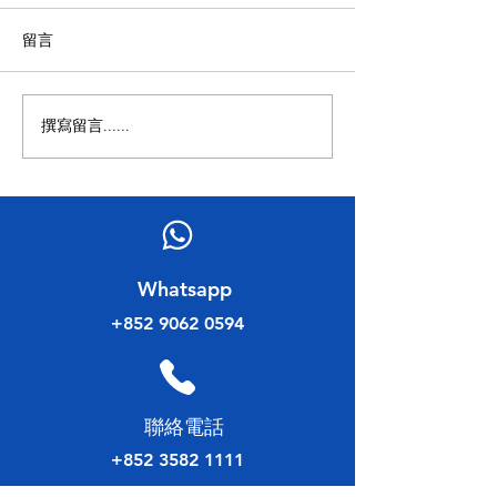
留言
拜訪香港律師會
撰寫留言......
「北都新引擎・特區新機
遇」——北部都會區發展策
略研討會
​Whatsapp
+852 9062 0594
​聯絡電話
+852 3582 1111