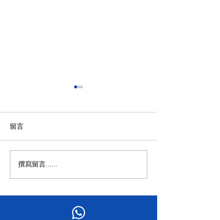
留言
拜訪香港律師會
撰寫留言......
「北都新引擎・特區新機
遇」——北部都會區發展策
略研討會