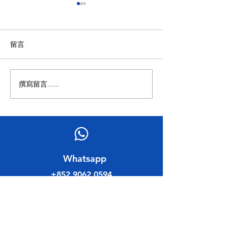
留言
拜訪香港律師會
撰寫留言......
「北都新引擎・特區新機
遇」——北部都會區發展策
略研討會
​Whatsapp
+852 9062 0594
​聯絡電話