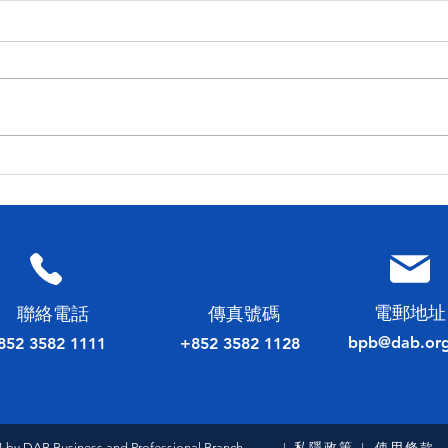
民建聯工商專業委員會 舉辦
20
2023 香港會計師公會理事會
選舉
選舉論壇
電郵地址
​聯絡電話
傳真號碼
bpb@dab.org
852 3582 1111
+852 3582 1128
4 by DAB Business and Professional Branch
私隱政策
使用條款