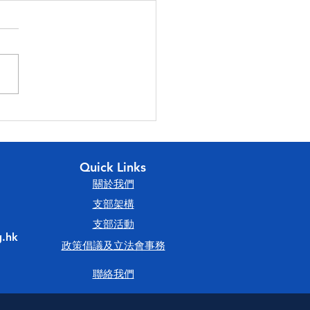
23香港會計師公會理事會
論壇
Quick Links
​關於我們
​支部架構
​支部活動
.hk
政策倡議及立法會事務
聯絡我們