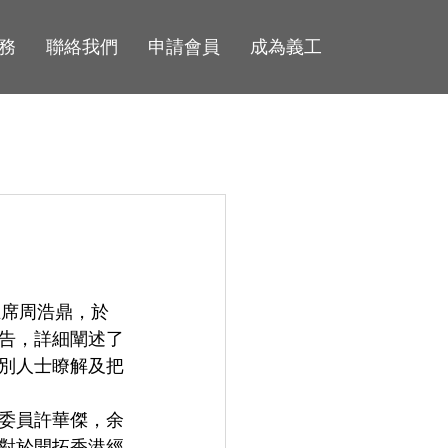
務
聯絡我們
申請會員
成為義工
主席周浩鼎，於
告，詳細闡述了
別人士瞭解及把
委員許華傑，余
對於開拓香港經