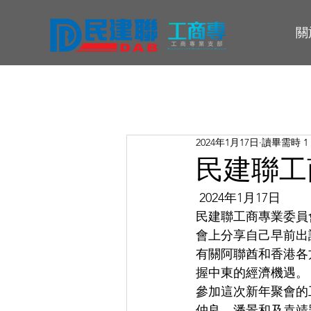
關
2024年1月17日
讀畢需時 1
民建聯工
2024年1月17日
民建聯工商專業委員
會上分享自己早前出
有關阿聯酋和香港各
握中東的經濟機遇。
參加這次新年聚會的
仲良，潘景和及袁靖