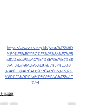
https://www.dab.org.hk/post/%E5%8D
%B0%E5%B0%BC%E5%95%86%E7%95
%8C%E6%93%AC%E4%BE%86%E6%B8
%AF%E6%8A%95%E8%B3%87%E5%8F
%8A%E8%A8%AD%E5%AE%B6%E6%97
%8F%E8%BE%A6%E5%85%AC%E5%AE
%A4
支部活動