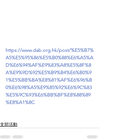
https://www.dab.org.hk/post/%E5%B7%
A5%E5%95%86%E5%B0%88%E6%A5%A
D%E6%94%AF%E9%83%A8%E5%8F%8
A%E9%9D%92%E5%B9%B4%E6%B0%9
1%E5%BB%BA%E8%81%AF%E6%96%B
0%E6%98%A5%E9%85%92%E6%9C%83
%E5%9C%93%E6%BB%BF%E8%88%89
%E8%A1%8C
支部活動