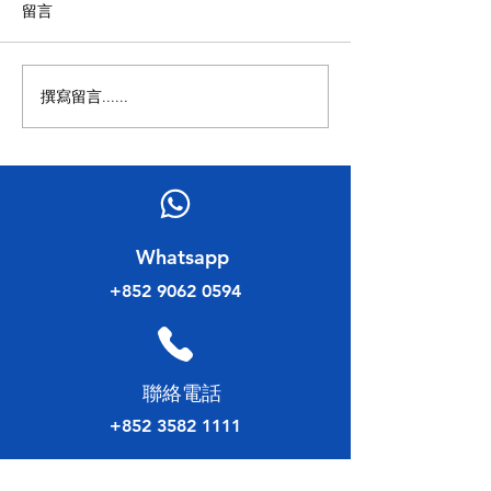
留言
拜訪香港律師會
撰寫留言......
「北都新引擎・特區新機
遇」——北部都會區發展策
略研討會
​Whatsapp
+852 9062 0594
​聯絡電話
+852 3582 1111