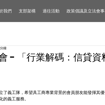
於我們
支部架構
過往活動
政策倡議及立法會事
 分鐘
會 - 「行業解碼：信貸資
立了義工隊，希望具工商專業背景的會員朋友能發揮其優
化的義工服務。