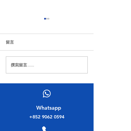
留言
撰寫留言......
民建聯工商專業委員會 舉
2023香港會計
辦 2023 香港會計師公會
會 選舉論壇
理事會選舉論壇
​Whatsapp
+852 9062 0594