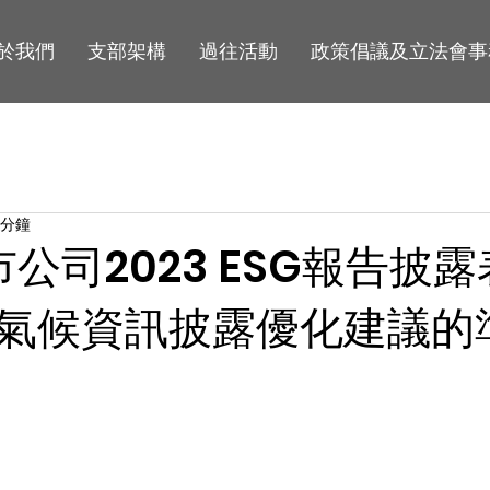
於我們
支部架構
過往活動
政策倡議及立法會事
 分鐘
市公司2023 ESG報告披
氣候資訊披露優化建議的