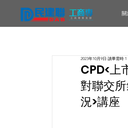
關
2023年10月9日
讀畢需時 1
CPD<上
對聯交所
況>講座