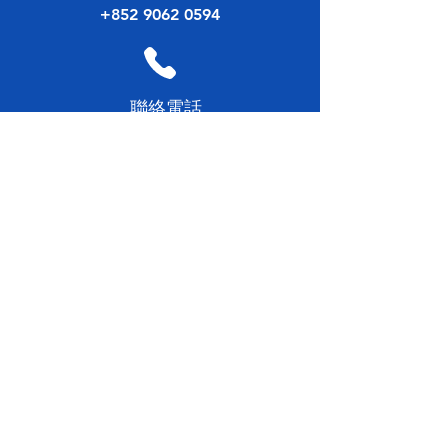
+852 9062 0594
​聯絡電話
+852 3582 1111
傳真號碼
+852 3582 1128
電郵地址
bpb@dab.org.hk
Quick Links