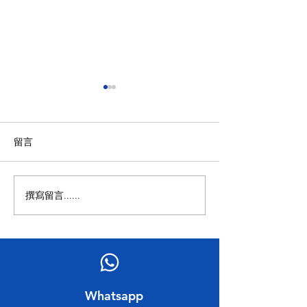
留言
撰寫留言......
民建聯工商專業委員會 舉
2023香港會計
辦 2023 香港會計師公會
會 選舉論壇
理事會選舉論壇
​Whatsapp