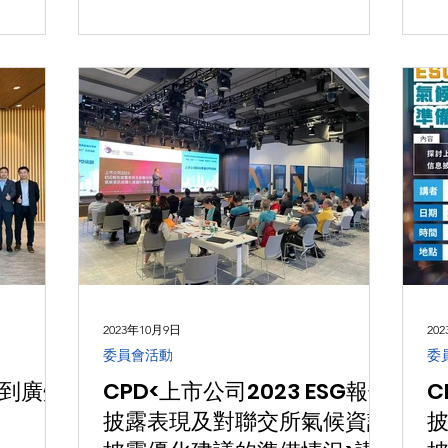
界別人士瞭
支持此活動。 作為民建聯工商專業委員
會主席，我在開場致詞時表示，香港專業
服務，包括會計及...
2023年10月9日
20
委員會活動
委
到廣州
CPD<上市公司2023 ESG報告
C
披露表現及對聯交所氣候資訊