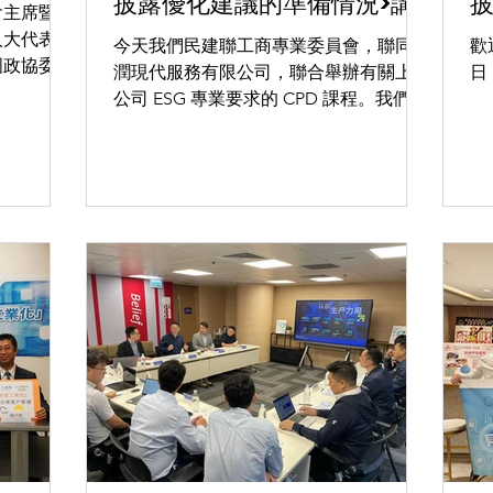
披露優化建議的準備情況>講
會主席暨民
座
人大代表召
今天我們民建聯工商專業委員會，聯同華
歡
國政協委
潤現代服務有限公司，聯合舉辦有關上市
日
建聯副秘書
公司 ESG 專業要求的 CPD 課程。我們也
來到廣州南
希望工商界能及早了解，有關未來要應對
港科技大學
ESG ，包括未來上市公司需要就應對氣候
科聞名，特
變化的相關投入及要求。 也邀得民建聯
立法會議員陳永光，民建聯會務顧問，商
經局前...