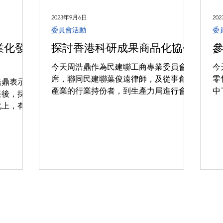
2023年9月6日
20
委員會活動
委
業化發
探討香港科研成果商品化協作
今天周浩鼎作為民建聯工商專業委員會主
今
席，聯同民建聯葉俊遠律師，及從事創科
零
浩鼎表示，
產業的行業持份者，到生產力局進行會
中
任後，採納
議。 會上我們探討了在香港把科研成果
一
化上，有了
商品化的協作，也盼能吸引企業對香港增
機
月發表的
加投資投入，冀日後能夠有更多科研成
速發展香港
果，能轉化為實質產品，讓廣大市民看到
「十四五」
香港的新型工業化進展。...
」。在同年