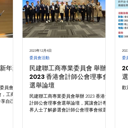
2023年12月4日
20
委員會活動
委
新年聚
民建聯工商專業委員會 舉辦
2
2023 香港會計師公會理事會
選舉論壇
業委員會與
歡
會，工商專
民建聯工商專業委員會舉辦 2023 香港會
分享自己早
計師公會理事會選舉論壇，冀讓會計專業
這次出訪阿
界人士了解參選會計師公會理事會候選人
闡述了有關
的理念政綱，集思廣益，推動業界發展。
機，及當地
作為會計師的全國人大常委李慧琼也到場