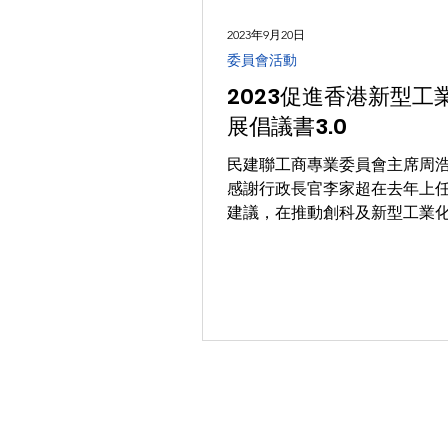
2023年9月20日
委員會活動
2023促進香港新型工
展倡議書3.0
民建聯工商專業委員會主席周
感謝行政長官李家超在去年上
建議，在推動創科及新型工業
長足發展。 李家超特首在其10
首份《施政報告》中提出要全
成為國際創科中心，對接國家
規劃，並宣佈設立「工業專員
年底，創新科技及工業...