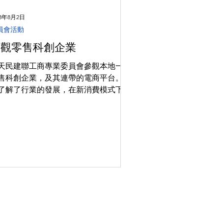
23年8月2日
員會活動
參觀零售科創企業
天民建聯工商專業委員會參觀本地一家
售科創企業，及其連帶的電商平台。從
了解了行業的發展，在新消費模式下，
般中小企在新型電商平台下的發展契
，及香港的角色 2023年8月2日